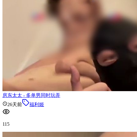
房东太太 - 多单男同时玩弄
26天前
福利姬
115