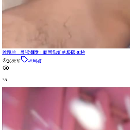
跳跳羊 - 最强潮喷！暗黑御姐的极限30秒
26天前
福利姬
55