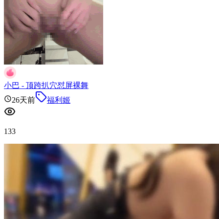
小巴 - 顶跨扒穴怼屏裸舞
26天前
福利姬
133