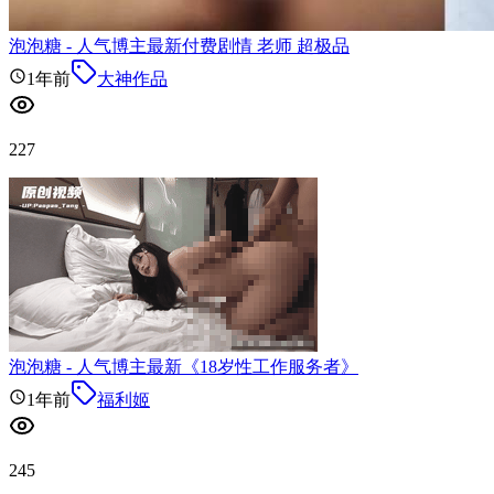
泡泡糖 - 人气博主最新付费剧情 老师 超极品
1年前
大神作品
227
泡泡糖 - 人气博主最新《18岁性工作服务者》
1年前
福利姬
245