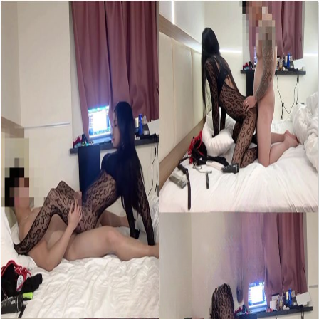
ibb8
发现
热门
分类
登录
登录
超高颜值网红TS【潘小雨辰】
福利
获取资源
Previous slide
Next slide